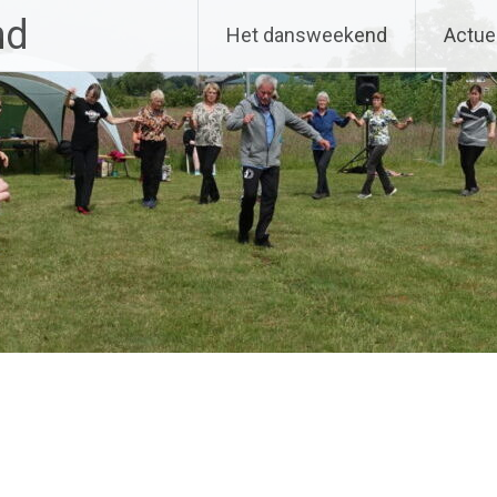
nd
Het dansweekend
Actue