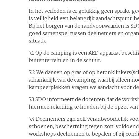
In het verleden is er gelukkig geen sprake g
is veiligheid een belangrijk aandachtspunt, 
Bij het borgen van de randvoorwaarden is S
goed samenspel tussen deelnemers en organis
situatie:
7.1 Op de camping is een AED apparaat beschik
buitenterrein en in de schuur.
7.2 We dansen op gras of op betonklinkers(schu
afhankelijk van de camping, waarbij alleen noo
kampeerplekken vragen we aandacht voor de pl
7.3 SDO informeert de docenten dat de worksh
hiermee rekening te houden bij de opzet van
7.4 Deelnemers zijn zelf verantwoordelijk vo
schoenen, bescherming tegen zon, voldoende 
workshops deelnemen te bepalen of zij condit