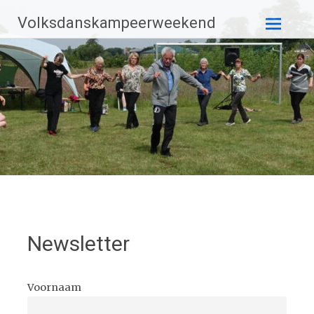
Ga
Volksdanskampeerweekend
naar
de
inhoud
Newsletter
Voornaam