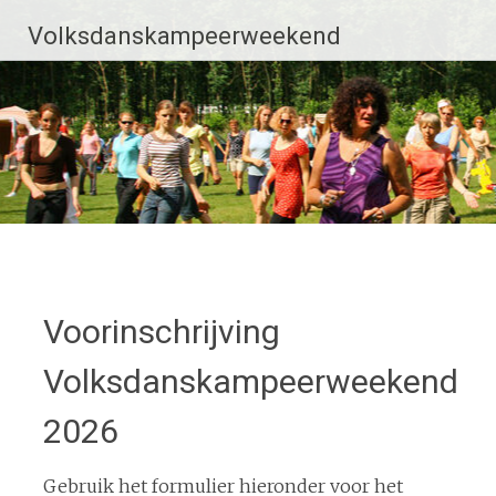
Ga
Volksdanskampeerweekend
naar
de
inhoud
Voorinschrijving
Volksdanskampeerweekend
2026
Gebruik het formulier hieronder voor het