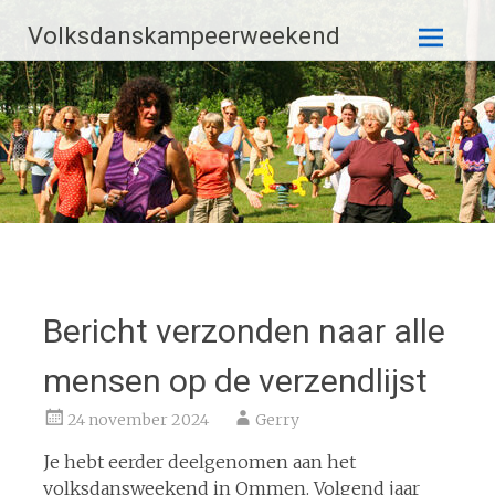
Ga
Volksdanskampeerweekend
naar
de
inhoud
Bericht verzonden naar alle
mensen op de verzendlijst
24 november 2024
Gerry
Je hebt eerder deelgenomen aan het
volksdansweekend in Ommen. Volgend jaar